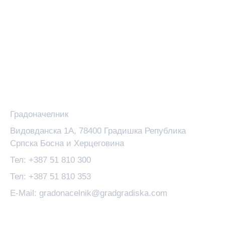
Зоран Аџић
Градоначелник
Видовданска 1А, 78400 Градишка Република
Српска Босна и Херцеговина
Тел: +387 51 810 300
Тел: +387 51 810 353
E-Mail: gradonacelnik@gradgradiska.com
Основне Информације