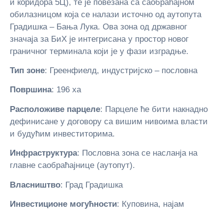
и коридора 5Ц), те је повезана са саобраћајном
обилазницом која се налази источно од аутопута
Градишка – Бања Лука. Ова зона од државног
значаја за БиХ је интегрисана у простор новог
граничног терминала који је у фази изградње.
Тип зоне
: Греенфиелд, индустријско – пословна
Површина
: 196 ха
Расположиве парцеле
: Парцеле ће бити накнадно
дефинисане у договору са вишим нивоима власти
и будућим инвеститорима.
Инфраструктура
: Пословна зона се насланја на
главне саобраћајнице (аутопут).
Власништво
: Град Градишка
Инвестиционе могућности
: Куповина, најам