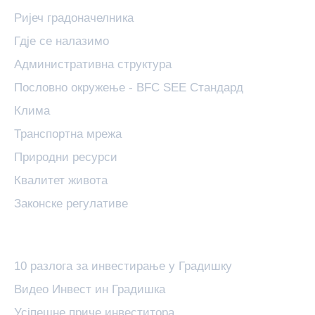
Ријеч градоначелника
Гдје се налазимо
Административна структура
Пословно окружење - BFC SEE Стандард
Клима
Транспортна мрежа
Природни ресурси
Квалитет живота
Законске регулативе
Invest in Gradiška
10 разлога за инвестирање у Градишку
Видео Инвест ин Градишка
Усјпешне приче инвеститора