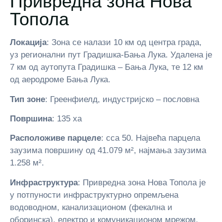
Привредна зона Нова
Топола
Локација
: Зона се налази 10 км од центра града,
уз регионални пут Градишка-Бања Лука. Удалена је
7 км од аутопута Градишка – Бања Лука, те 12 км
од аеродроме Бања Лука.
Тип зоне
: Греенфиелд, индустријско – пословна
Површина
: 135 ха
Расположиве парцеле
: cca 50. Највећа парцела
заузима површину од 41.079 м², најмања заузима
1.258 м².
Инфраструктура
: Привредна зона Нова Топола је
у потпуности инфраструктурно опремљена
водоводном, канализационом (фекална и
оборинска), електро и комуникационом мрежом,