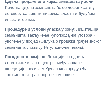
Цијена продаже или најма земљишта у зони
:
Почетна цијена земљишта ће се дефинисати у
договору са вишим нивоима власти и будућим
инвеститорима.
Процедуре и услови уласка у зону
: Лицитација
земљишта, закључење купопродајног уговора и
увођење у посјед (Одлука о продажи грађевинског
земљишта у оквиру Регулационог плана).
Погодности намјене
: Локације погодне за
логистичке и карго центре, међународне
шпедиције, велика међународна предузећа,
трговинске и транспортне компаније.