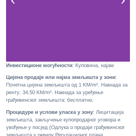
Инвестиционе могућности
: Куповина, најам
Цијена продаје или најма земљишта у зони
:
Почетна цијена земљишта од 1 KM/m². Накнада за
ренту: 34,50 KM/m². Накнада за уређење
грађевинског земљишта: бесплатно.
Процедуре и услови уласка у зону
: Лицитација
земљишта, закључење купопродајног уговора и
увођење у посјед (Одлука о продаји грађевинског
земљишта у оквиру Регулационог плана