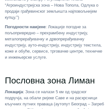
“Агроиндустријска зона – Нова Топола, Одлука о
продаји грађевинског земљишта најповољнијем
купцу.”)
Погодности намјене
: Локације погодне за
пољопривредно – прехрамбену индустрију,
металопрерађивачку и дрвопрерађивачку
индустрију, ауто-индустрију, индустрију текстила,
коже и обуће, сервисе, трговачке центре, техничке
и инжењерске услуге.
Пословна зона Лиман
Локација
: Зона се налази 5 км од градског
подручја, на обали ријеке Саве и на раскрсници
кључних путних праваца (аутопут Београд – Загреб