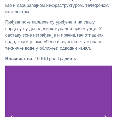
као и саобраћајном инфраструктуром, телефоном/
интернетом.
Грађевинске парцеле су уређене и на сваку
парцелу су доведени комунални прикључци. У
саставу зоне изграђен је и пречиштач отпадних
вода, којим је омогућено испуштање такозване
техничке воде у оближњи одводни канал.
Власништво
: 100% Град Градишка