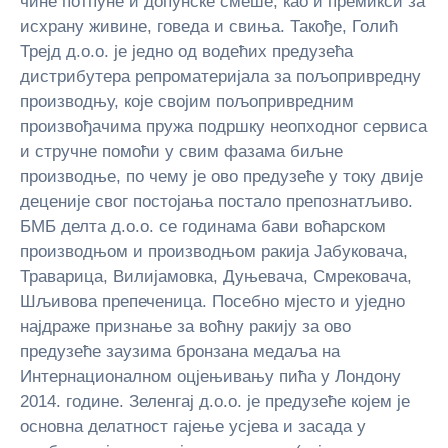
чине потпуне и допунске смеше, као и премикси за
исхрану живине, говеда и свиња. Такође, Голић
Трејд д.о.о. је једно од водећих предузећа
дистрибутера репроматеријала за пољопривредну
производњу, које својим пољопривредним
произвођачима пружа подршку неопходног сервиса
и стручне помоћи у свим фазама биљне
производње, по чему је ово предузеће у току двије
деценије свог постојања постало препознатљиво.
БМБ делта д.о.о. се годинама бави воћарском
производњом и производњом ракија Јабуковача,
Траварица, Вилијамовка, Дуњевача, Смрековача,
Шљивова препеченица. Посебно мјесто и уједно
најдраже признање за воћну ракију за ово
предузеће заузима бронзана медаља на
Интернационалном оцјењивању пића у Лондону
2014. године. Зеленгај д.о.о. је предузеће којем је
основна делатност гајење усјева и засада у