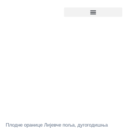
Кључни индустријски сектори
Плодне оранице Лијевче поља, дугогодишња