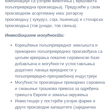
комбинацији са узгојем животиња ( мјешовита
пољопривредна производња). Предузеће у свом
производном асортиману има: ратарску
производњу ( кукуруз, соја, пшеница) и сточарска
производња (тов јунади, тов свиња).
Инвестиционе могућности:
Коришћење пољопривредног земљишта и
примарних пољопривредних произвођача са
циљем креирања локалне сировинске базе
добављача и могућности успостављања
додатних ланаца вриједности у
пољопривредно-прехрамбеној индустрији
Могућности производње примарних сировина
и смањење трошкова превоза за одређена
тржишта Европе и земаља окружења
Инвестиције у постојеће узгојне фарме и
друге производне капацитете (заједничка