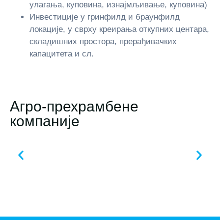
улагања, куповина, изнајмљивање, куповина)
Инвестиције у гринфилд и браунфилд
локације, у сврху креирања откупних центара,
складишних простора, прерађивачких
капацитета и сл.
Агро-прехрамбене
компаније