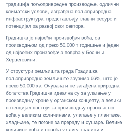
традиција пољопривредне производње, одлични
климатски услови, изграђена пољопривредна
инфраструктура, представљају главни ресурс и
потенцијал за развој овог сектора.
Градишка је највећи произвођач воћа, са
производњом од преко 50.000 т годишње и један
од највећих произвођача поврћа у Босни и
Херцеговини.
У структури земљишта града Градишка
пољопривредно земљиште заузима 66%, што је
преко 50.000 ха. Очувана и не загађена природна
богатства Градишке идеална су за улагање у
производњу хране у органском концепту, а велики
потенцијал постоји за производњу првокласног
воћа у великим количинама, улагање у плантаже,
хладњаче, те погоне за прераду и сушаре. Велике
количине воћа и поврћа уз дугу традицију