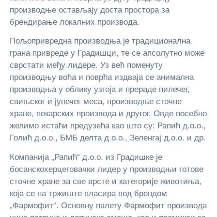
производње остављају доста простора за
брендирање локалних производа.
Пољопривредна производња је традиционална
грана привреде у Градишци, те се апсолутно може
сврстати међу лидере. Уз већ поменуту
производњу воћа и поврћа издваја се анимална
производња у облику узгоја и прераде пилечег,
свињског и јунечег меса, производње сточне
хране, пекарских производа и другог. Овде посебно
желимо истаћи предузећа као што су: Рапић д.о.о.,
Голић д.о.о., БМБ делта д.о.о., Зеленгај д.о.о. и др.
Компанија „Рапић“ д.о.о. из Градишке је
босанскохерцеговачки лидер у производњи готове
сточне хране за све врсте и категорије животиња,
која се на тржиште пласира под брендом
„Фармофит“. Основну палету Фармофит производа