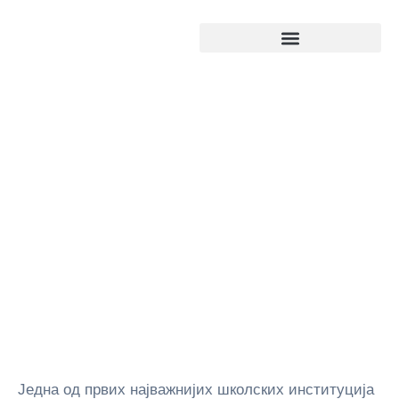
Кључни индустријски сектори
Једна од првих најважнијих школских институција