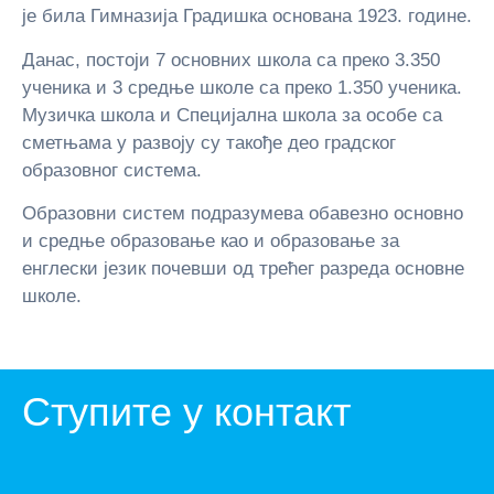
је била Гимназија Градишка основана 1923. године.
Данас, постоји 7 основних школа са преко 3.350
ученика и 3 средње школе са преко 1.350 ученика.
Музичка школа и Специјална школа за особе са
сметњама у развоју су такође део градског
образовног система.
Образовни систем подразумева обавезно основно
и средње образовање као и образовање за
енглески језик почевши од трећег разреда основне
школе.
Ступите у контакт