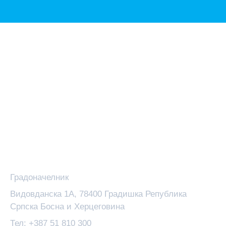
Зоран Аџић
Градоначелник
Видовданска 1А, 78400 Градишка Република
Српска Босна и Херцеговина
Тел: +387 51 810 300