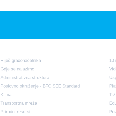
Osnovne Informacije
In
Riječ gradonačelnika
10 
Gdje se nalazimo
Vid
Administrativna struktura
Usp
Poslovno okruženje - BFC SEE Standard
Pla
Klima
Trž
Transportna mreža
Edu
Prirodni resursi
Pov