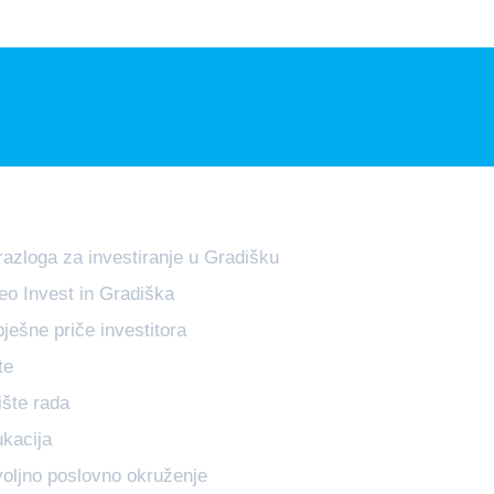
vest in Gradiška
razloga za investiranje u Gradišku
eo Invest in Gradiška
ješne priče investitora
te
ište rada
kacija
oljno poslovno okruženje