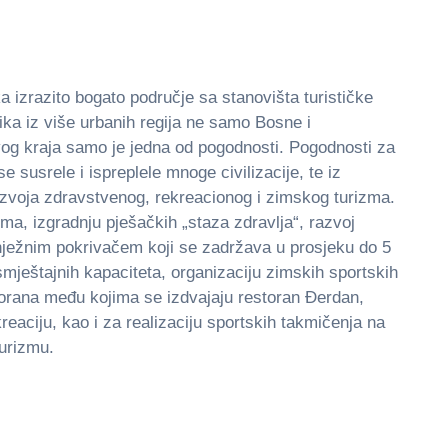
ka izrazito bogato područje sa stanovišta turističke
nika iz više urbanih regija ne samo Bosne i
 ovog kraja samo je jedna od pogodnosti. Pogodnosti za
e susrele i ispreplele mnoge civilizacije, te iz
razvoja zdravstvenog, rekreacionog i zimskog turizma.
a, izgradnju pješačkih „staza zdravlјa“, razvoj
nježnim pokrivačem koji se zadržava u prosjeku do 5
smještajnih kapaciteta, organizaciju zimskih sportskih
torana među kojima se izdvajaju restoran Đerdan,
reaciju, kao i za realizaciju sportskih takmičenja na
turizmu.