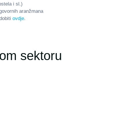
tela i sl.)
 ugovornih aranžmana
dobiti
ovdje
.
kom sektoru