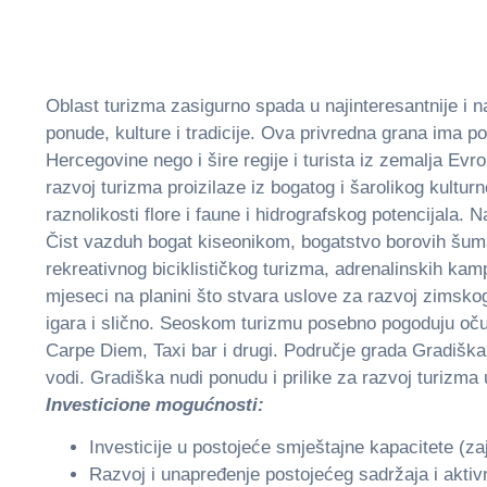
Oblast turizma zasigurno spada u najinteresantnije i na
ponude, kulture i tradicije. Ova privredna grana ima po
Hercegovine nego i šire regije i turista iz zemalјa Ev
razvoj turizma proizilaze iz bogatog i šarolikog kulturn
raznolikosti flore i faune i hidrografskog potencijala
Čist vazduh bogat kiseonikom, bogatstvo borovih šuma
rekreativnog biciklističkog turizma, adrenalinskih k
mjeseci na planini što stvara uslove za razvoj zimskog
igara i slično. Seoskom turizmu posebno pogoduju oču
Carpe Diem, Taxi bar i drugi. Područje grada Gradiška u
vodi. Gradiška nudi ponudu i prilike za razvoj turizma
Investicione mogućnosti:
Investicije u postojeće smještajne kapacitete (zaj
Razvoj i unapređenje postojećeg sadržaja i akti